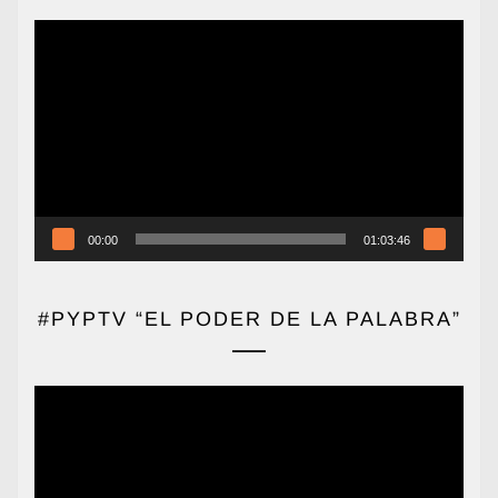
Reproductor
de
vídeo
00:00
01:03:46
#PYPTV “EL PODER DE LA PALABRA”
Reproductor
de
vídeo