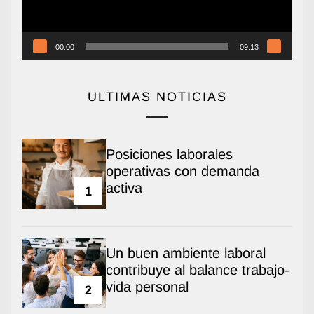
00:00
09:13
ULTIMAS NOTICIAS
Posiciones laborales
operativas con demanda
activa
1
Un buen ambiente laboral
contribuye al balance trabajo-
vida personal
2