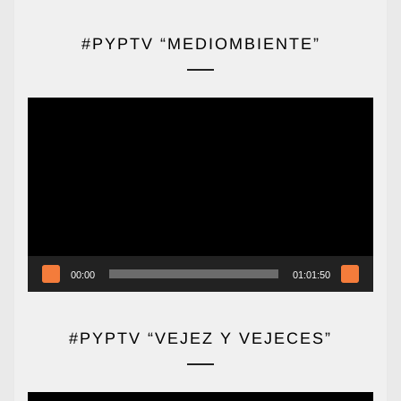
#PYPTV “MEDIOMBIENTE”
Reproductor
de
vídeo
00:00
01:01:50
#PYPTV “VEJEZ Y VEJECES”