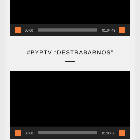
00:00
01:04:49
#PYPTV “DESTRABARNOS”
Reproductor
de
vídeo
00:00
01:03:50