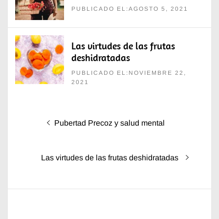
PUBLICADO EL:AGOSTO 5, 2021
Las virtudes de las frutas
deshidratadas
PUBLICADO EL:NOVIEMBRE 22,
2021
Navegación
Entrada
Pubertad Precoz y salud mental
de
anterior:
entradas
Entrada
Las virtudes de las frutas deshidratadas
siguiente: