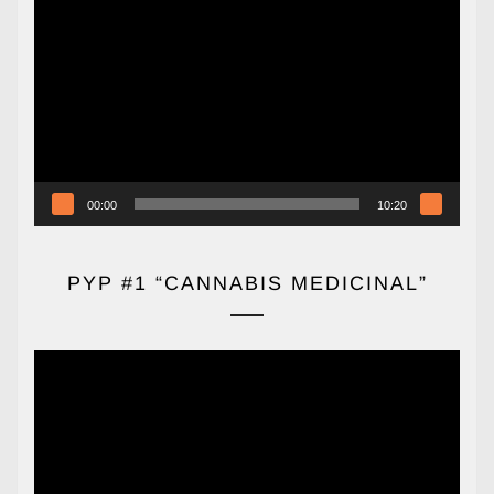
de
vídeo
00:00
10:20
PYP #1 “CANNABIS MEDICINAL”
Reproductor
de
vídeo