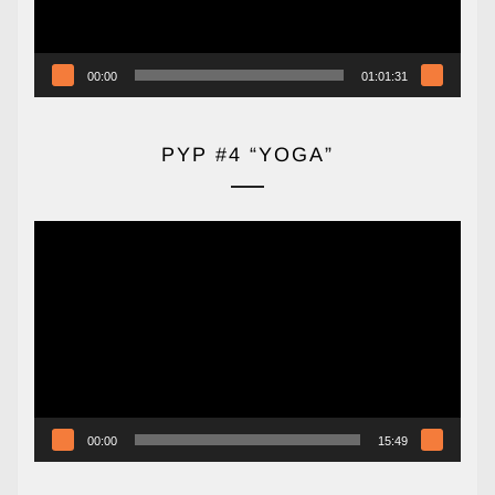
00:00
01:01:31
PYP #4 “YOGA”
Reproductor
de
vídeo
00:00
15:49