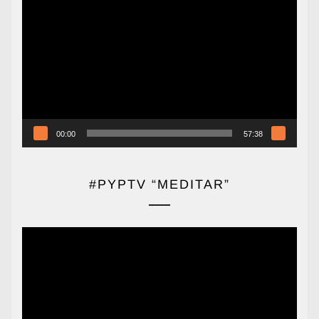
Reproductor
de
vídeo
00:00
57:38
#PYPTV “MEDITAR”
Reproductor
de
vídeo