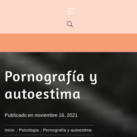
Ir
Menú
al
principal
contenido
PYP NEWS
PYPTV – MIÉRCOLES 22HS CANAL
ONCE PARANÁ YOUTUBE/PYPNEWS –
FLOW 541
Pornografía y
autoestima
Publicado en
noviembre 16, 2021
Inicio
Psicología
Pornografía y autoestima