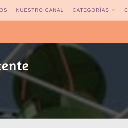
OS
NUESTRO CANAL
CATEGORÍAS
C
PYP NEWS
 22HS CANAL ONCE PARANÁ YOUTUBE/
cente