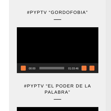
#PYPTV “GORDOFOBIA”
Reproductor
de
vídeo
00:00
01:03:46
#PYPTV “EL PODER DE LA
PALABRA”
Reproductor