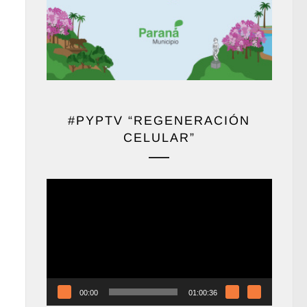
#PYPTV “REGENERACIÓN
CELULAR”
Reproductor
de
vídeo
00:00
01:00:36