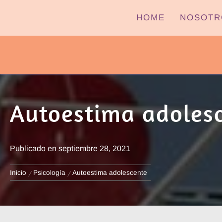
Ir
HOME
NOSOTR
al
contenido
PYPTV – MIÉRCOLES
Autoestima adoles
Publicado en
septiembre 28, 2021
Inicio
Psicología
Autoestima adolescente