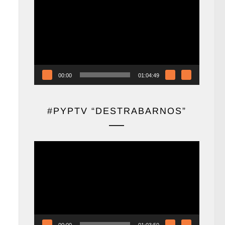
de
vídeo
00:00
01:04:49
#PYPTV “DESTRABARNOS”
Reproductor
de
vídeo
00:00
01:03:50