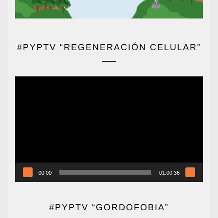
#PYPTV “REGENERACIÓN CELULAR”
Reproductor
de
vídeo
00:00
01:00:36
#PYPTV “GORDOFOBIA”