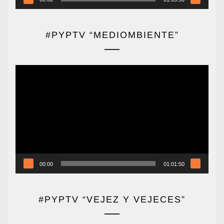
#PYPTV “MEDIOMBIENTE”
Reproductor
de
vídeo
00:00
01:01:50
#PYPTV “VEJEZ Y VEJECES”