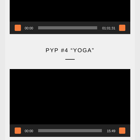
00:00
01:01:31
PYP #4 “YOGA”
Reproductor
de
vídeo
00:00
15:49