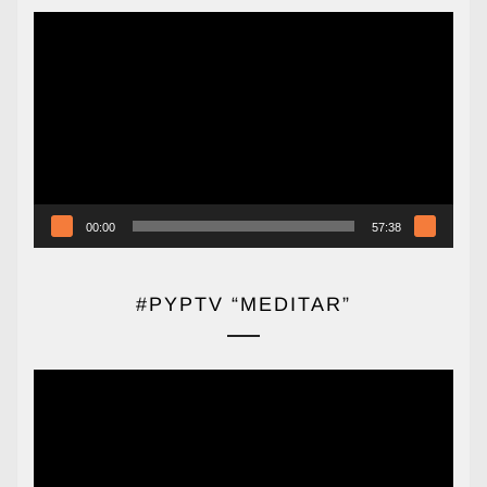
Reproductor
de
vídeo
00:00
57:38
#PYPTV “MEDITAR”
Reproductor
de
vídeo