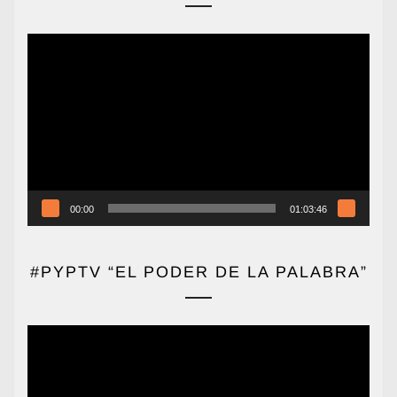
Reproductor
de
vídeo
00:00
01:03:46
#PYPTV “EL PODER DE LA PALABRA”
Reproductor
de
vídeo