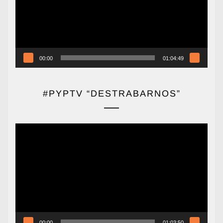
00:00
01:04:49
#PYPTV “DESTRABARNOS”
Reproductor
de
vídeo
00:00
01:03:50